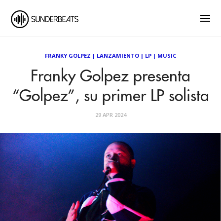
FRANKY GOLPEZ
|
LANZAMIENTO
|
LP
|
MUSIC
Franky Golpez presenta
“Golpez”, su primer LP solista
29 APR 2024