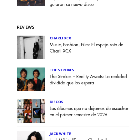
guiaron su nuevo disco
REVIEWS
CHARLI XCX
Music, Fashion, Film: El espejo roto de
Charli XCX
THE STROKES
The Strokes – Reality Awaits: La realidad
dividida que los espera
DISCOS
Los álbumes que no dejamos de escuchar
en el primer semestre de 2026
JACK WHITE