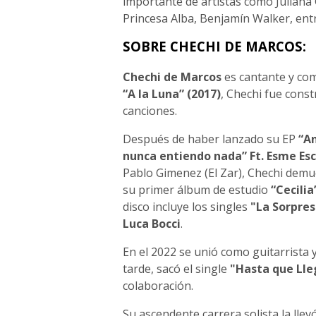
importante de artistas como Juliana G
Princesa Alba, Benjamín Walker, entr
SOBRE CHECHI DE MARCOS:
Chechi de Marcos
es cantante y com
“A la Luna” (2017)
, Chechi fue cons
canciones.
Después de haber lanzado su EP
“An
nunca entiendo nada” Ft. Esme Esca
Pablo Gimenez (El Zar), Chechi dem
su primer álbum de estudio
“Cecilia
disco incluye los singles
"La Sorpres
Luca Bocci
.
En el 2022 se unió como guitarrista 
tarde, sacó el single
"Hasta que Lle
colaboración.
Su ascendente carrera solista la llev