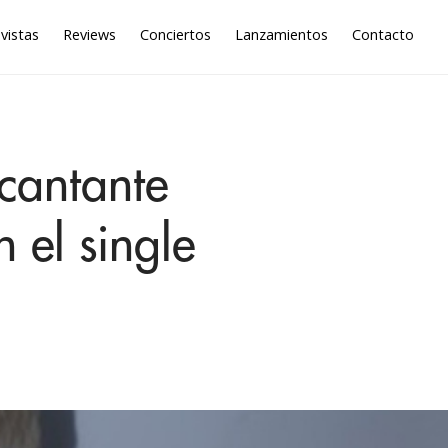
vistas
Reviews
Conciertos
Lanzamientos
Contacto
 cantante
 el single