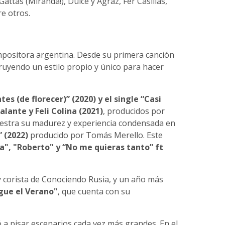
attas (Miranda!), Dulce y Agraz, Fer Casillas,
e otros.
positora argentina. Desde su primera canción
truyendo un estilo propio y único para hacer
tes (de florecer)” (2020) y el single “Casi
lante y Feli Colina (2021)
, producidos por
uestra su madurez y experiencia condensada en
” (2022)
producido por Tomás Merello. Este
a", "Roberto" y “No me quieras tanto” ft
y corista de Conociendo Rusia, y un año más
gue el Verano"
, que cuenta con su
ó a pisar escenarios cada vez más grandes. En el