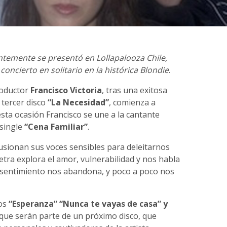
ntemente se presentó en Lollapalooza Chile,
oncierto en solitario en la histórica Blondie
.
roductor
Francisco Victoria
, tras una exitosa
 tercer disco
“La Necesidad”
, comienza a
sta ocasión Francisco se une a la cantante
 single
“Cena Familiar”
.
fusionan sus voces sensibles para deleitarnos
etra explora el amor, vulnerabilidad y nos habla
sentimiento nos abandona, y poco a poco nos
tos
“Esperanza”
“Nunca te vayas de casa” y
 que serán parte de un próximo disco, que