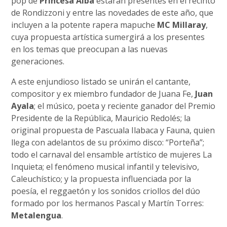
pop de
Princesa Alba
estarán presentes en el recinto
de Rondizzoni y entre las novedades de este año, que
incluyen a la potente rapera mapuche
MC Millaray
,
cuya propuesta artística sumergirá a los presentes
en los temas que preocupan a las nuevas
generaciones.
A este enjundioso listado se unirán el cantante,
compositor y ex miembro fundador de Juana Fe,
Juan
Ayala
; el músico, poeta y reciente ganador del Premio
Presidente de la República, Mauricio Redolés; la
original propuesta de Pascuala Ilabaca y Fauna, quien
llega con adelantos de su próximo disco: “Porteña”;
todo el carnaval del ensamble artístico de mujeres La
Inquieta; el fenómeno musical infantil y televisivo,
Caleuchístico; y la propuesta influenciada por la
poesía, el reggaetón y los sonidos criollos del dúo
formado por los hermanos Pascal y Martín Torres:
Metalengua
.