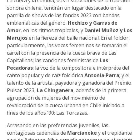
La cueca y la cumbia, dos instituciones de la tradición
sonora chilena, tendrán un lugar destacado en la
parrilla de shows de las fondas 2023 con bandas
emblemáticas del género:
Hechizo y Garras de
Amor
, en los ritmos tropicales, y
Daniel Muñoz y Los
Marujos
en la fiereza del baile nacional. En el folclor,
particularmente, las voces femeninas se tomarán el
cartel con la presencia de la cueca brava de Las
Capitalinas; las canciones feministas de
Las
Pecadoras
; la voz de la compositora e intérprete del
canto popular y de raíz folclórica
Antonia Parra
; y el
talento de la artista, payadora y ganadora del Premio
Pulsar 2023,
La Chinganera
, además de la primera
agrupación de mujeres del movimiento de
revaloración de la cueca urbana en Chile iniciado a
fines de los años '90: Las Torcazas.
Arrasando en las preferencias juveniles, las
contagiosas cadencias de
Marcianeke
y el trepidante