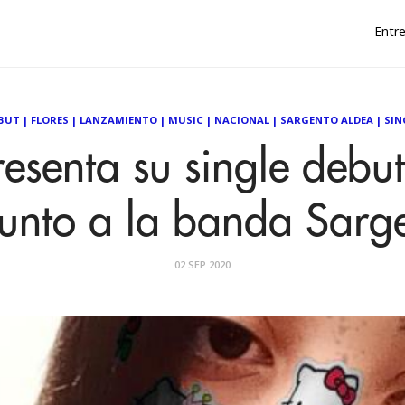
Entre
BUT
|
FLORES
|
LANZAMIENTO
|
MUSIC
|
NACIONAL
|
SARGENTO ALDEA
|
SIN
resenta su single debut
 junto a la banda Sarg
02 SEP 2020