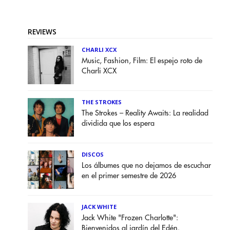
REVIEWS
CHARLI XCX
Music, Fashion, Film: El espejo roto de
Charli XCX
THE STROKES
The Strokes – Reality Awaits: La realidad
dividida que los espera
DISCOS
Los álbumes que no dejamos de escuchar
en el primer semestre de 2026
JACK WHITE
Jack White "Frozen Charlotte":
Bienvenidos al jardín del Edén.