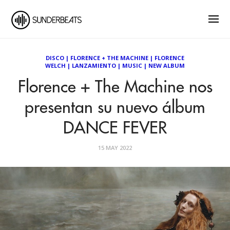
DISCO
|
FLORENCE + THE MACHINE
|
FLORENCE
WELCH
|
LANZAMIENTO
|
MUSIC
|
NEW ALBUM
Florence + The Machine nos
presentan su nuevo álbum
DANCE FEVER
15 MAY 2022