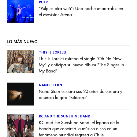
PULP
“Pulp es otra weá”: Una noche imborrable en
el Movistar Arena
LO MÁS NUEVO
THIS IS LORELEI
This Is Lorelei estrena el single "Oh No Now
My" y anticipa su nuevo álbum "The Singer in
My Band"
NANO STERN
Nano Stern celebra sus 20 años de carrera y
anuncia la gira "Bitácora"
KC AND THE SUNSHINE BAND
KC and the Sunshine Band: el legado de la
banda que convirtió la música disco en un
fenómeno mundial regresa a Chile