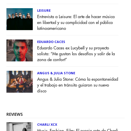
LEISURE
Entrevista a Leisure: El arte de hacer música
en libertad y su complicidad con el público
latinoamericano
EDUARDO CACES
Eduardo Caces ex Lucybell y su proyecto
solista: “Me gustan los desafíos y salir de la
zona de confort”
ANGUS & JULIA STONE
Angus & Julia Stone: Cómo la espontaneidad
y el trabajo en tránsito guiaron su nuevo
disco
REVIEWS
CHARLI XCX
Music, Fashion, Film: El espejo roto de Charli