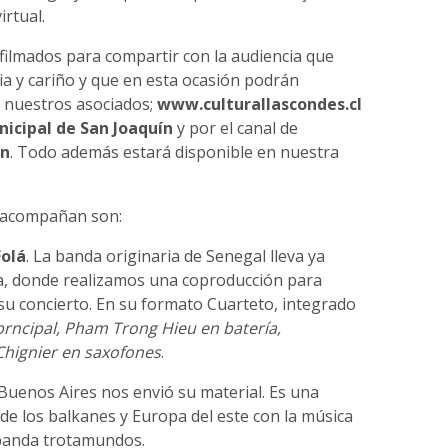
rtual.
filmados para compartir con la audiencia que
a y cariño y que en esta ocasión podrán
de nuestros asociados;
www.culturallascondes.cl
icipal de San Joaquín
y por el canal de
én
. Todo además estará disponible en nuestra
s acompañan son:
olá
. La banda originaria de Senegal lleva ya
ia, donde realizamos una coproducción para
su concierto. En su formato Cuarteto, integrado
prncipal, Pham Trong Hieu en batería,
Chignier en saxofones
.
uenos Aires nos envió su material. Es una
de los balkanes y Europa del este con la música
 banda trotamundos.