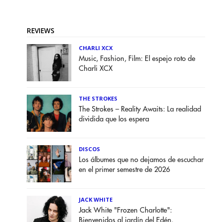
REVIEWS
CHARLI XCX
Music, Fashion, Film: El espejo roto de
Charli XCX
THE STROKES
The Strokes – Reality Awaits: La realidad
dividida que los espera
DISCOS
Los álbumes que no dejamos de escuchar
en el primer semestre de 2026
JACK WHITE
Jack White "Frozen Charlotte":
Bienvenidos al jardín del Edén.