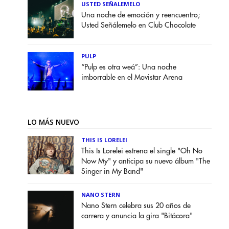
USTED SEÑALEMELO
Una noche de emoción y reencuentro;
Usted Señálemelo en Club Chocolate
PULP
“Pulp es otra weá”: Una noche
imborrable en el Movistar Arena
LO MÁS NUEVO
THIS IS LORELEI
This Is Lorelei estrena el single "Oh No
Now My" y anticipa su nuevo álbum "The
Singer in My Band"
NANO STERN
Nano Stern celebra sus 20 años de
carrera y anuncia la gira "Bitácora"