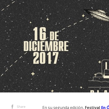
Share
En su segunda edición,
Festival
En 