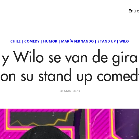
Entre
CHILE
|
COMEDY
|
HUMOR
|
MARÍA FERNANDO
|
STAND UP
|
WILO
y Wilo se van de gira 
con su stand up comed
28 MAR 2023