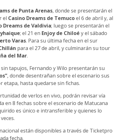
ams de Punta Arenas
, donde se presentarán el
r el
Casino Dreams de Temuco
el 6 de abril y, al
o Dreams de Valdivia
; luego se presentarán el
oyhaique
; el 21 en
Enjoy de Chiloé
y el sábado
erto Varas
. Para su última fecha en el sur
Chillán
para el 27 de abril, y culminarán su tour
iña del Mar
.
 sin tapujos, Fernando y Wilo presentarán su
os”
, donde desentrañan sobre el escenario sus
 etapa, hasta quedarse sin fichas.
tunidad de verlos en vivo, podrán revisar vía
ada en 8 fechas sobre el escenario de Matucana
quirido es único e intransferible y quienes lo
veces.
 nacional están disponibles a través de Ticketpro
cada fecha.