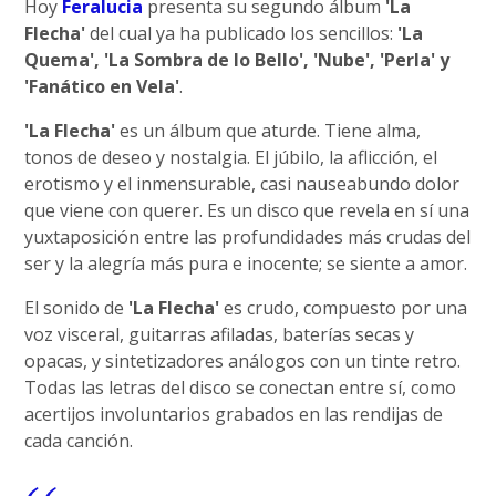
Hoy
Feralucia
presenta su segundo álbum
'La
Flecha'
del cual ya ha publicado los sencillos:
'La
Quema', 'La Sombra de lo Bello', 'Nube', 'Perla' y
'Fanático en Vela'
.
'La Flecha'
es un álbum que aturde. Tiene alma,
tonos de deseo y nostalgia. El júbilo, la aflicción, el
erotismo y el inmensurable, casi nauseabundo dolor
que viene con querer. Es un disco que revela en sí una
yuxtaposición entre las profundidades más crudas del
ser y la alegría más pura e inocente; se siente a amor.
El sonido de
'La Flecha'
es crudo, compuesto por una
voz visceral, guitarras afiladas, baterías secas y
opacas, y sintetizadores análogos con un tinte retro.
Todas las letras del disco se conectan entre sí, como
acertijos involuntarios grabados en las rendijas de
cada canción.