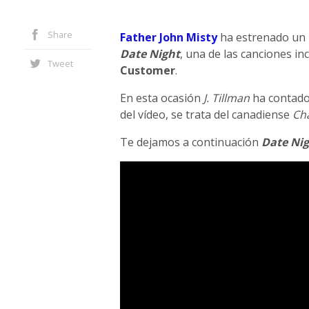
Share
Father John Misty
ha estrenado un n
Date Night
, una de las canciones i
Tweet
Customer
.
En esta ocasión
J. Tillman
ha contado 
del vídeo, se trata del canadiense
Ch
Te dejamos a continuación
Date Ni