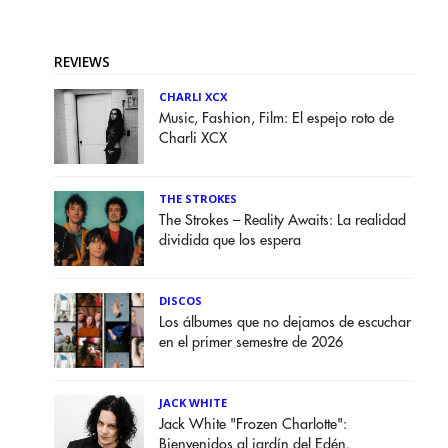
REVIEWS
CHARLI XCX
Music, Fashion, Film: El espejo roto de
Charli XCX
THE STROKES
The Strokes – Reality Awaits: La realidad
dividida que los espera
DISCOS
Los álbumes que no dejamos de escuchar
en el primer semestre de 2026
JACK WHITE
Jack White "Frozen Charlotte":
Bienvenidos al jardín del Edén.