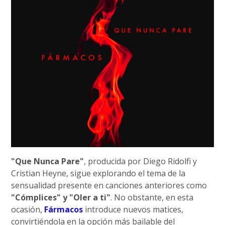
"Que Nunca Pare"
, producida por Diego Ridolfi y
Cristian Heyne, sigue explorando el tema de la
sensualidad presente en canciones anteriores como
"Cómplices" y "Oler a ti"
. No obstante, en esta
ocasión,
Fármacos
introduce nuevos matices,
convirtiéndola en la opción más bailable del