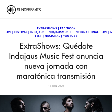
EXTRASHOWS
|
FACEBOOK
LIVE
|
FESTIVAL
|
INDAJAUS
|
INDAJAUSMUSIC
|
INTERNACIONAL
|
LIVE
|
FEST
|
NACIONAL
|
YOUTUBE
ExtraShows: Quédate
Indajaus Music Fest anuncia
nueva jornada con
maratónica transmisión
18 JUN 2020