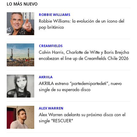
LO MÁS NUEVO
ROBBIE WILLIAMS
Robbie Williams: la evolución de un ícono del
pop británico
CREAMFIELDS
Calvin Harris, Charlotte de Witte y Boris Brejcha
encabezan el line up de Creamfields Chile 2026
AKRIILA
AKRIILA estrena “partedemipartedeti”, nuevo
single de su esperado disco
ALEX WARREN
Alex Warren adelanta su próximo disco con el
single "RESCUER"