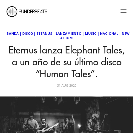
BANDA
|
DISCO
|
ETERNUS
|
LANZAMIENTO
|
MUSIC
|
NACIONAL
|
NEW
ALBUM
Eternus lanza Elephant Tales,
a un año de su último disco
“Human Tales”.
31 AUG 2020