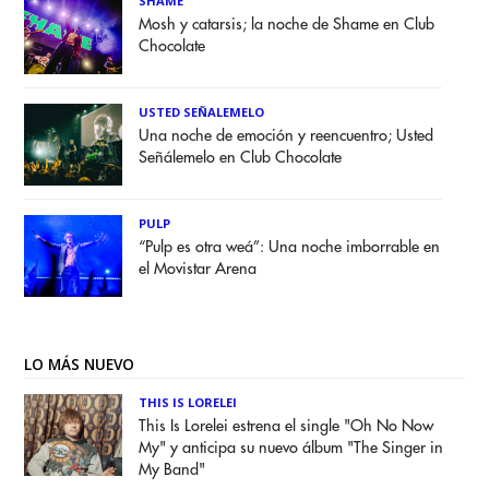
SHAME
Mosh y catarsis; la noche de Shame en Club
Chocolate
USTED SEÑALEMELO
Una noche de emoción y reencuentro; Usted
Señálemelo en Club Chocolate
PULP
“Pulp es otra weá”: Una noche imborrable en
el Movistar Arena
LO MÁS NUEVO
THIS IS LORELEI
This Is Lorelei estrena el single "Oh No Now
My" y anticipa su nuevo álbum "The Singer in
My Band"