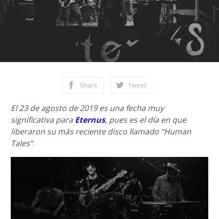
Share
Tweet
El 23 de agosto de 2019 es una fecha muy
significativa para
Eternus
, pues es el día en que
liberaron su más reciente disco llamado “Human
Tales”
.