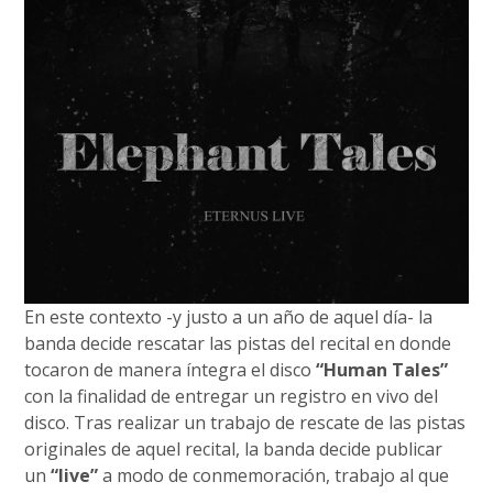
En este contexto -y justo a un año de aquel día- la
banda decide rescatar las pistas del recital en donde
tocaron de manera íntegra el disco
“Human Tales”
con la finalidad de entregar un registro en vivo del
disco. Tras realizar un trabajo de rescate de las pistas
originales de aquel recital, la banda decide publicar
un
“live”
a modo de conmemoración, trabajo al que