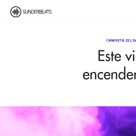
CAMISETA 22
|
D
Este v
encender