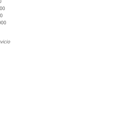
0
000
00
000
vicio