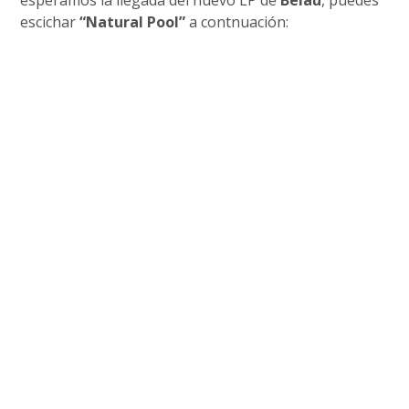
esperamos la llegada del nuevo LP de
Belau
, puedes
escichar
“Natural Pool”
a contnuación: