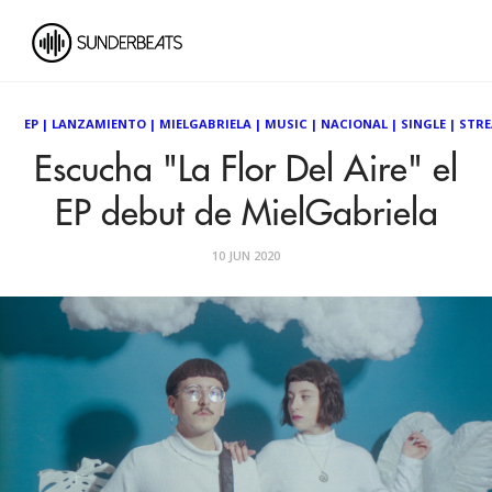
EP
|
LANZAMIENTO
|
MIELGABRIELA
|
MUSIC
|
NACIONAL
|
SINGLE
|
STR
Escucha "La Flor Del Aire" el
EP debut de MielGabriela
10 JUN 2020