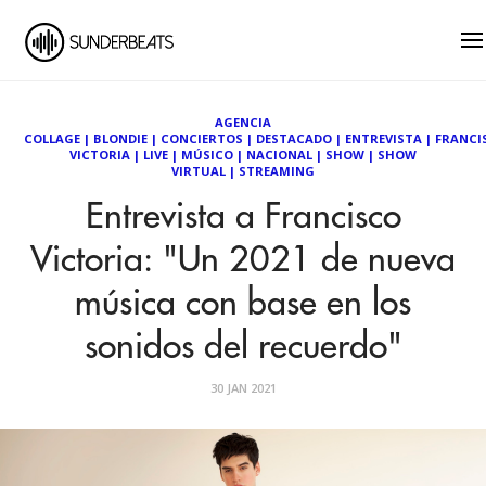
AGENCIA
COLLAGE
|
BLONDIE
|
CONCIERTOS
|
DESTACADO
|
ENTREVISTA
|
FRANCI
VICTORIA
|
LIVE
|
MÚSICO
|
NACIONAL
|
SHOW
|
SHOW
VIRTUAL
|
STREAMING
Entrevista a Francisco
Victoria: "Un 2021 de nueva
música con base en los
sonidos del recuerdo"
30 JAN 2021