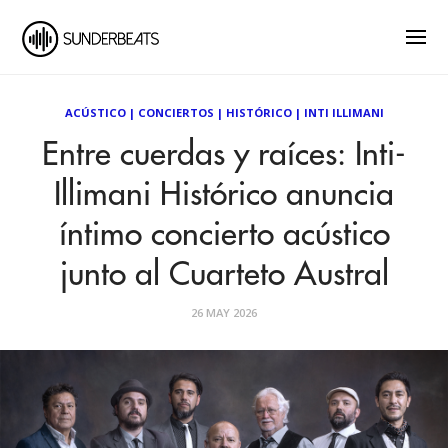
ACÚSTICO
|
CONCIERTOS
|
HISTÓRICO
|
INTI ILLIMANI
Entre cuerdas y raíces: Inti-
Illimani Histórico anuncia
íntimo concierto acústico
junto al Cuarteto Austral
26 MAY 2026