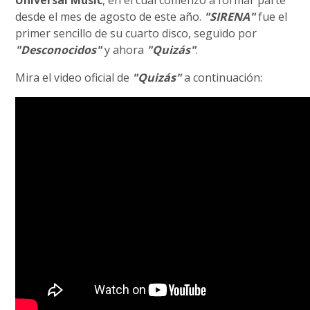
Universal Music
, en el cual comenzó a formar parte
desde el mes de agosto de este año.
"SIRENA"
fue el
primer sencillo de su cuarto disco, seguido por
"Desconocidos"
y ahora
"Quizás"
.
Mira el video oficial de
"Quizás"
a continuación: