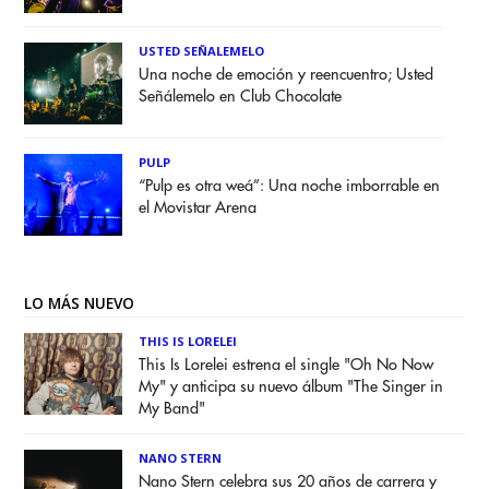
USTED SEÑALEMELO
Una noche de emoción y reencuentro; Usted
Señálemelo en Club Chocolate
PULP
“Pulp es otra weá”: Una noche imborrable en
el Movistar Arena
LO MÁS NUEVO
THIS IS LORELEI
This Is Lorelei estrena el single "Oh No Now
My" y anticipa su nuevo álbum "The Singer in
My Band"
NANO STERN
Nano Stern celebra sus 20 años de carrera y