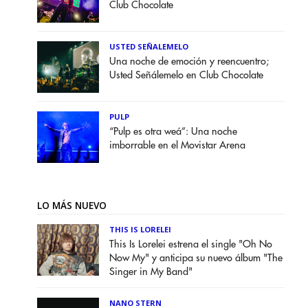
Club Chocolate
USTED SEÑALEMELO
Una noche de emoción y reencuentro;
Usted Señálemelo en Club Chocolate
PULP
“Pulp es otra weá”: Una noche
imborrable en el Movistar Arena
LO MÁS NUEVO
THIS IS LORELEI
This Is Lorelei estrena el single "Oh No
Now My" y anticipa su nuevo álbum "The
Singer in My Band"
NANO STERN