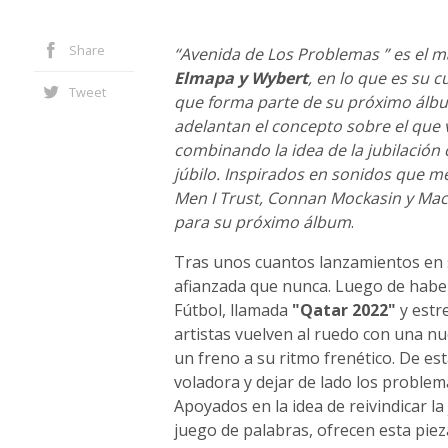
Share
“Avenida de Los Problemas ” es el 
Elmapa y Wybert
, en lo que es su 
Tweet
que forma parte de su próximo álb
adelantan el concepto sobre el que 
combinando la idea de la jubilación
júbilo. Inspirados en sonidos que 
Men I Trust, Connan Mockasin y Mac
para su próximo álbum
.
Tras unos cuantos lanzamientos en 
afianzada que nunca. Luego de haber
Fútbol, llamada
"Qatar 2022"
y estr
artistas vuelven al ruedo con una nu
un freno a su ritmo frenético. De es
voladora y dejar de lado los proble
Apoyados en la idea de reivindicar la 
juego de palabras, ofrecen esta piez