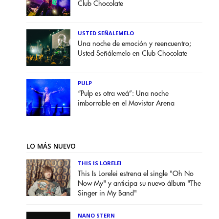
Club Chocolate
USTED SEÑALEMELO
Una noche de emoción y reencuentro;
Usted Señálemelo en Club Chocolate
PULP
“Pulp es otra weá”: Una noche
imborrable en el Movistar Arena
LO MÁS NUEVO
THIS IS LORELEI
This Is Lorelei estrena el single "Oh No
Now My" y anticipa su nuevo álbum "The
Singer in My Band"
NANO STERN