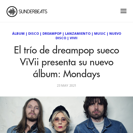
ÁLBUM
|
DISCO
|
DREAMPOP
|
LANZAMIENTO
|
MUSIC
|
NUEVO
DISCO
|
VIVII
El trío de dreampop sueco
ViVii presenta su nuevo
álbum: Mondays
23 MAY 2021