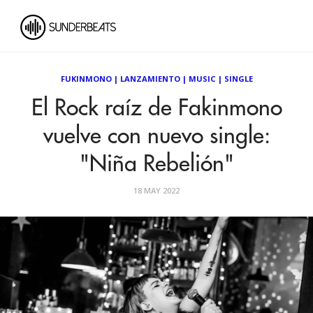
FUKINMONO
|
LANZAMIENTO
|
MUSIC
|
SINGLE
El Rock raíz de Fakinmono
vuelve con nuevo single:
"Niña Rebelión"
18 MAY 2022