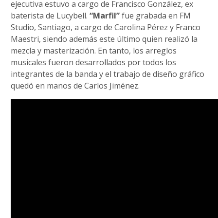
ejecutiva estuvo a cargo de Francisco González, ex
baterista de Lucybell.
“Marfil”
fue grabada en FM
Studio, Santiago, a cargo de Carolina Pérez y Franco
Maestri, siendo además este último quien realizó la
mezcla y masterización. En tanto, los arreglos
musicales fueron desarrollados por todos los
integrantes de la banda y el trabajo de diseño gráfico
quedó en manos de Carlos Jiménez.