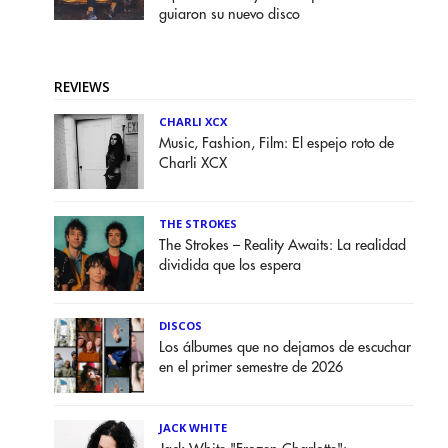
guiaron su nuevo disco
REVIEWS
CHARLI XCX
Music, Fashion, Film: El espejo roto de
Charli XCX
THE STROKES
The Strokes – Reality Awaits: La realidad
dividida que los espera
DISCOS
Los álbumes que no dejamos de escuchar
en el primer semestre de 2026
JACK WHITE