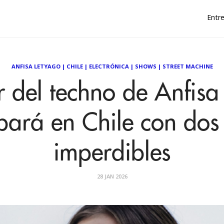
Entre
ANFISA LETYAGO
|
CHILE
|
ELECTRÓNICA
|
SHOWS
|
STREET MACHINE
r del techno de Anfisa
bará en Chile con dos
imperdibles
28 JAN 2026