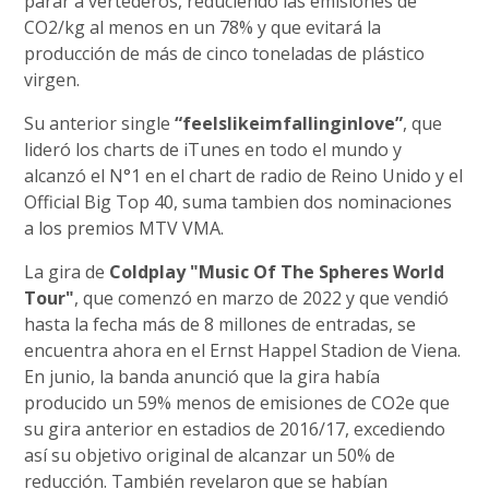
parar a vertederos, reduciendo las emisiones de
CO2/kg al menos en un 78% y que evitará la
producción de más de cinco toneladas de plástico
virgen.
Su anterior single
“feelslikeimfallinginlove”
, que
lideró los charts de iTunes en todo el mundo y
alcanzó el N°1 en el chart de radio de Reino Unido y el
Official Big Top 40, suma tambien dos nominaciones
a los premios MTV VMA.
La gira de
Coldplay
"Music Of The Spheres World
Tour"
, que comenzó en marzo de 2022 y que vendió
hasta la fecha más de 8 millones de entradas, se
encuentra ahora en el Ernst Happel Stadion de Viena.
En junio, la banda anunció que la gira había
producido un 59% menos de emisiones de CO2e que
su gira anterior en estadios de 2016/17, excediendo
así su objetivo original de alcanzar un 50% de
reducción. También revelaron que se habían