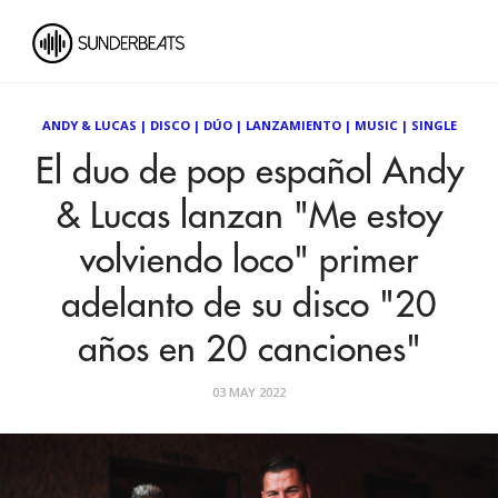
ANDY & LUCAS
|
DISCO
|
DÚO
|
LANZAMIENTO
|
MUSIC
|
SINGLE
El duo de pop español Andy
& Lucas lanzan "Me estoy
volviendo loco" primer
adelanto de su disco "20
años en 20 canciones"
03 MAY 2022