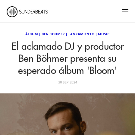
ÁLBUM
|
BEN BOHMER
|
LANZAMIENTO
|
MUSIC
El aclamado DJ y productor
Ben Böhmer presenta su
esperado álbum 'Bloom'
30 SEP 2024