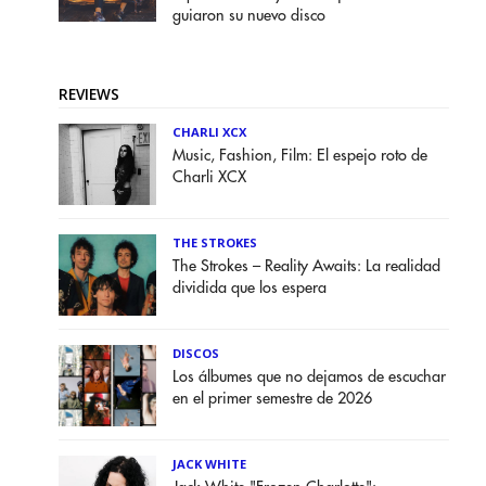
guiaron su nuevo disco
REVIEWS
CHARLI XCX
Music, Fashion, Film: El espejo roto de
Charli XCX
THE STROKES
The Strokes – Reality Awaits: La realidad
dividida que los espera
DISCOS
Los álbumes que no dejamos de escuchar
en el primer semestre de 2026
JACK WHITE