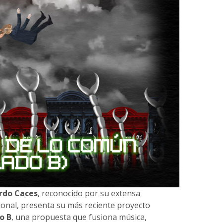
rdo Caces
, reconocido por su extensa
cional, presenta su más reciente proyecto
o B
, una propuesta que fusiona música,