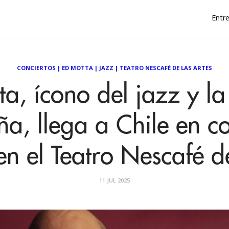
Entre
CONCIERTOS
|
ED MOTTA
|
JAZZ
|
TEATRO NESCAFÉ DE LAS ARTES
a, ícono del jazz y l
ña, llega a Chile en c
en el Teatro Nescafé d
11 JUL 2025