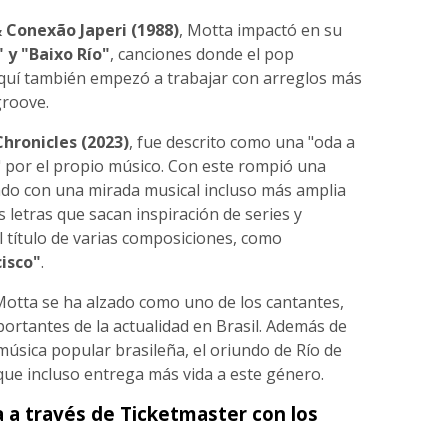
 Conexão Japeri (1988)
, Motta impactó en su
 y "Baixo Río"
, canciones donde el pop
Aquí también empezó a trabajar con arreglos más
groove.
hronicles (2023)
, fue descrito como una "oda a
e" por el propio músico. Con este rompió una
endo con una mirada musical incluso más amplia
letras que sacan inspiración de series y
 el título de varias composiciones, como
isco"
.
Motta se ha alzado como uno de los cantantes,
rtantes de la actualidad en Brasil. Además de
 música popular brasileña, el oriundo de Río de
que incluso entrega más vida a este género.
a a través de Ticketmaster con los