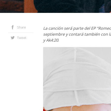
Share
La canción será parte del EP “Romeo s
septiembre y contará también con la
Tweet
y Ak4:20
.