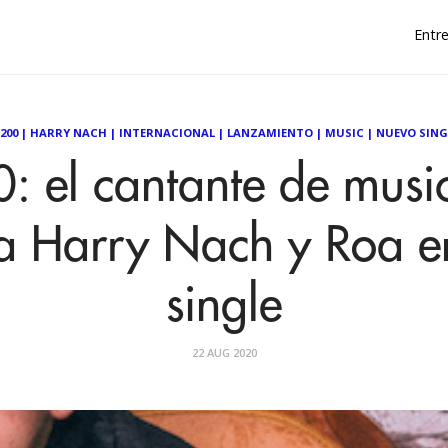
Entre
200
|
HARRY NACH
|
INTERNACIONAL
|
LANZAMIENTO
|
MUSIC
|
NUEVO SING
: el cantante de musi
 a Harry Nach y Roa e
single
22 AUG 2020