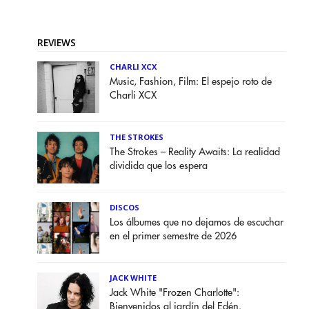
REVIEWS
CHARLI XCX
Music, Fashion, Film: El espejo roto de
Charli XCX
THE STROKES
The Strokes – Reality Awaits: La realidad
dividida que los espera
DISCOS
Los álbumes que no dejamos de escuchar
en el primer semestre de 2026
JACK WHITE
Jack White "Frozen Charlotte":
Bienvenidos al jardín del Edén.