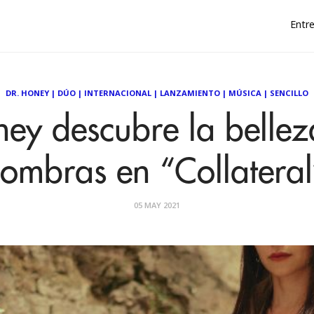
Entre
DR. HONEY
|
DÚO
|
INTERNACIONAL
|
LANZAMIENTO
|
MÚSICA
|
SENCILLO
ey descubre la bellez
sombras en “Collateral
05 MAY 2021