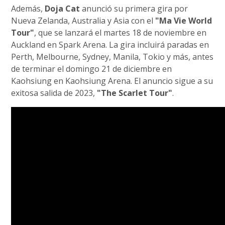
Además,
Doja Cat
anunció su primera gira por
Nueva Zelanda, Australia y Asia con el
"Ma Vie World
Tour"
, que se lanzará el martes 18 de noviembre en
Auckland en Spark Arena. La gira incluirá paradas en
Perth, Melbourne, Sydney, Manila, Tokio y más, antes
de terminar el domingo 21 de diciembre en
Kaohsiung en Kaohsiung Arena. El anuncio sigue a su
exitosa salida de 2023,
"The Scarlet Tour"
.