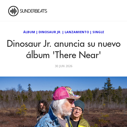
ÁLBUM
|
DINOSAUR JR.
|
LANZAMIENTO
|
SINGLE
Dinosaur Jr. anuncia su nuevo
álbum 'There Near'
30 JUN 2026