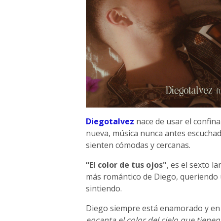
Diegotalvez
nace de usar el confin
nueva, música nunca antes escuchada
sienten cómodas y cercanas.
“El color de tus ojos"
, es el sexto l
más romántico de Diego, queriendo u
sintiendo.
Diego siempre está enamorado y en
encanta el color del cielo que tienen