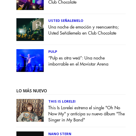
Club Chocolate
USTED SEÑALEMELO
Una noche de emoción y reencuentro;
Usted Señálemelo en Club Chocolate
PULP
“Pulp es otra weá”: Una noche
imborrable en el Movistar Arena
LO MÁS NUEVO
THIS IS LORELEI
This Is Lorelei estrena el single "Oh No
Now My" y anticipa su nuevo álbum "The
Singer in My Band"
NANO STERN