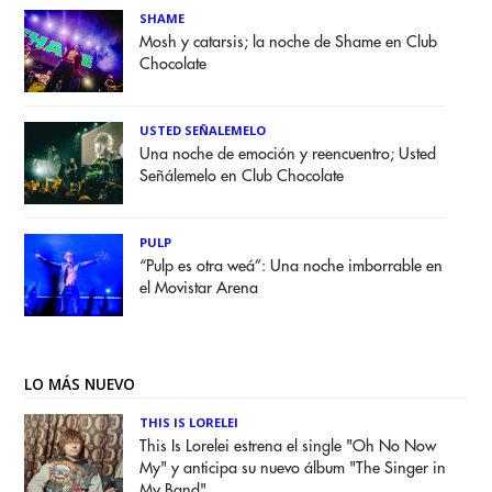
SHAME
Mosh y catarsis; la noche de Shame en Club
Chocolate
USTED SEÑALEMELO
Una noche de emoción y reencuentro; Usted
Señálemelo en Club Chocolate
PULP
“Pulp es otra weá”: Una noche imborrable en
el Movistar Arena
LO MÁS NUEVO
THIS IS LORELEI
This Is Lorelei estrena el single "Oh No Now
My" y anticipa su nuevo álbum "The Singer in
My Band"