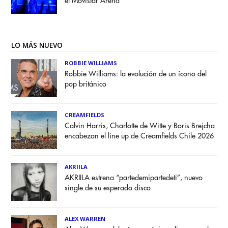
el Movistar Arena
LO MÁS NUEVO
ROBBIE WILLIAMS
Robbie Williams: la evolución de un ícono del
pop británico
CREAMFIELDS
Calvin Harris, Charlotte de Witte y Boris Brejcha
encabezan el line up de Creamfields Chile 2026
AKRIILA
AKRIILA estrena “partedemipartedeti”, nuevo
single de su esperado disco
ALEX WARREN