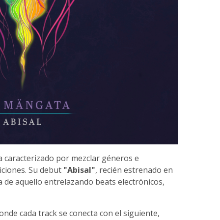
 caracterizado por mezclar géneros e
iciones. Su debut
"Abisal"
, recién estrenado en
 de aquello entrelazando beats electrónicos,
nde cada track se conecta con el siguiente,