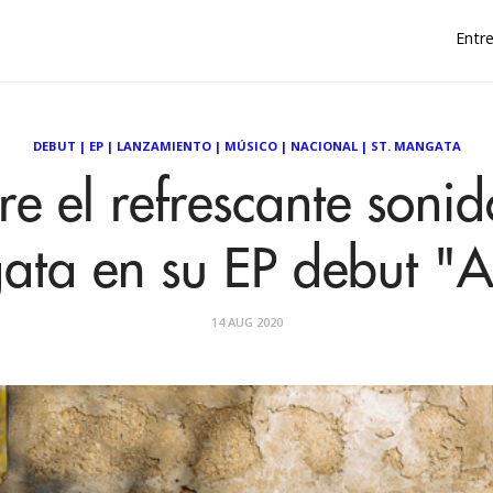
Entre
DEBUT
|
EP
|
LANZAMIENTO
|
MÚSICO
|
NACIONAL
|
ST. MANGATA
e el refrescante sonid
ta en su EP debut "A
14 AUG 2020