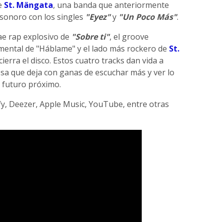
de
St. Mängata
, una banda que anteriormente
 sonoro con los singles
"Eyez"
y
"Un Poco Más"
.
ae rap explosivo de
"Sobre ti"
, el groove
rimental de "Háblame" y el lado más rockero de
St.
cierra el disco. Estos cuatro tracks dan vida a
a que deja con ganas de escuchar más y ver lo
n futuro próximo.
fy, Deezer, Apple Music, YouTube, entre otras