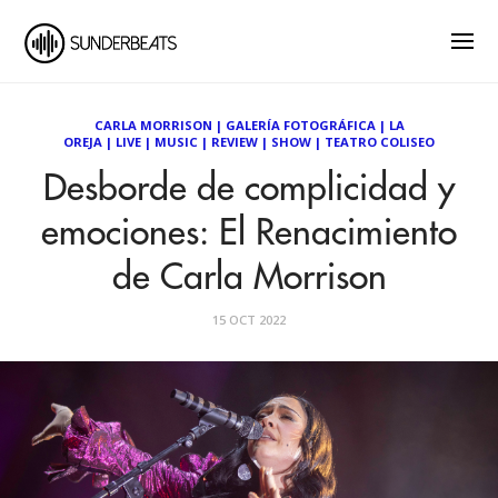
CARLA MORRISON
|
GALERÍA FOTOGRÁFICA
|
LA
OREJA
|
LIVE
|
MUSIC
|
REVIEW
|
SHOW
|
TEATRO COLISEO
Desborde de complicidad y
emociones: El Renacimiento
de Carla Morrison
15 OCT 2022