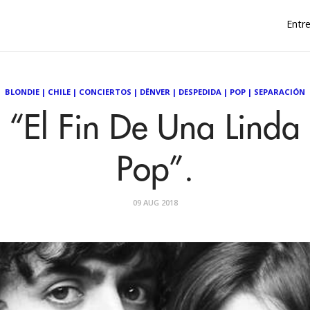
Entre
BLONDIE
|
CHILE
|
CONCIERTOS
|
DËNVER
|
DESPEDIDA
|
POP
|
SEPARACIÓN
 “El Fin De Una Linda 
Pop”.
09 AUG 2018