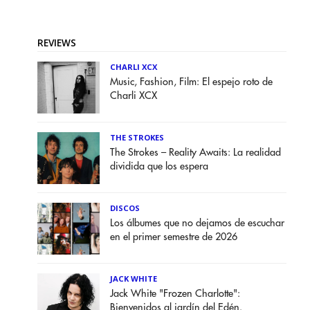
REVIEWS
CHARLI XCX
Music, Fashion, Film: El espejo roto de
Charli XCX
THE STROKES
The Strokes – Reality Awaits: La realidad
dividida que los espera
DISCOS
Los álbumes que no dejamos de escuchar
en el primer semestre de 2026
JACK WHITE
Jack White "Frozen Charlotte":
Bienvenidos al jardín del Edén.