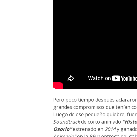
Pero poco tiempo después aclararon 
grandes compromisos que tenían com
Luego de ese pequeño quiebre, fuer
Soundtrack
de corto animado
“Hist
Osorio”
estrenado en
2014
y ganado
Animado"
en la
88va
entrega del gal