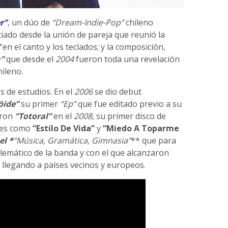
r"
, un dúo de
“Dream-Indie-Pop”
chileno
iciado desde la unión de pareja que reunió la
”
en el canto y los teclados; y la composición,
”
que desde el
2004
fueron toda una revelación
hileno.
s de estudios. En el
2006
se dio debut
öide”
su primer
“Ep”
que fue editado previo a su
eron
“Totoral”
en el
2008
, su primer disco de
nes como
“Estilo De Vida”
y
“Miedo A Toparme
el *
“Música, Gramática, Gimnasia”
** que para
emático de la banda y con el que alcanzaron
, llegando a países vecinos y europeos.