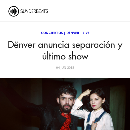
CONCIERTOS
|
DËNVER
|
LIVE
Dënver anuncia separación y
último show
04 JUN 2018