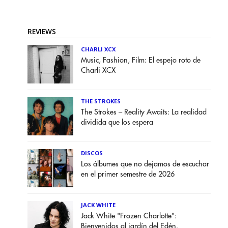
REVIEWS
CHARLI XCX
Music, Fashion, Film: El espejo roto de
Charli XCX
THE STROKES
The Strokes – Reality Awaits: La realidad
dividida que los espera
DISCOS
Los álbumes que no dejamos de escuchar
en el primer semestre de 2026
JACK WHITE
Jack White "Frozen Charlotte":
Bienvenidos al jardín del Edén.