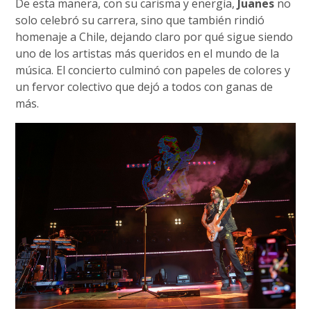
De esta manera, con su carisma y energía,
Juanes
no
solo celebró su carrera, sino que también rindió
homenaje a Chile, dejando claro por qué sigue siendo
uno de los artistas más queridos en el mundo de la
música. El concierto culminó con papeles de colores y
un fervor colectivo que dejó a todos con ganas de
más.