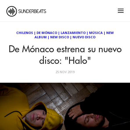
CHILENOS
|
DE MÓNACO
|
LANZAMIENTO
|
MÚSICA
|
NEW
ALBUM
|
NEW DISCO
|
NUEVO DISCO
De Mónaco estrena su nuevo
disco: "Halo"
25 NOV 2019