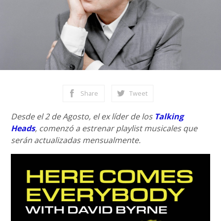
Share
Tweet
Desde el 2 de Agosto, el ex líder de los
Talking
Heads
, comenzó a estrenar playlist musicales que
serán actualizadas mensualmente.