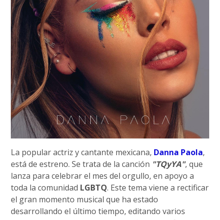
La popular actriz y cantante mexicana,
Danna Paola
,
está de estreno. Se trata de la canción
"TQyYA"
, que
lanza para celebrar el mes del orgullo, en apoyo a
toda la comunidad
LGBTQ
. Este tema viene a rectificar
el gran momento musical que ha estado
desarrollando el último tiempo, editando varios