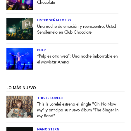
Chocolate
USTED SEÑALEMELO
Una noche de emoción y reencuentro; Usted
Señálemelo en Club Chocolate
PULP
“Pulp es otra weá”: Una noche imborrable en
el Movistar Arena
LO MÁS NUEVO
THIS IS LORELEI
This Is Lorelei estrena el single "Oh No Now
My" y anticipa su nuevo álbum "The Singer in
My Band"
NANO STERN