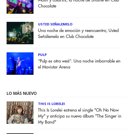
Mosh y catarsis; la noche de Shame en Club
Chocolate
USTED SEÑALEMELO
Una noche de emoción y reencuentro; Usted
Señálemelo en Club Chocolate
PULP
“Pulp es otra weá”: Una noche imborrable en
el Movistar Arena
LO MÁS NUEVO
THIS IS LORELEI
This Is Lorelei estrena el single "Oh No Now
My" y anticipa su nuevo álbum "The Singer in
My Band"